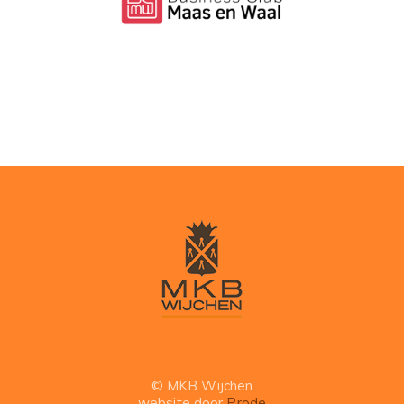
© MKB Wijchen
website door
Prode