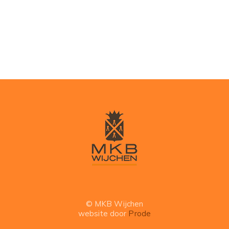
© MKB Wijchen
website door
Prode