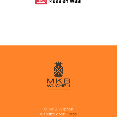
© MKB Wijchen
website door
Prode