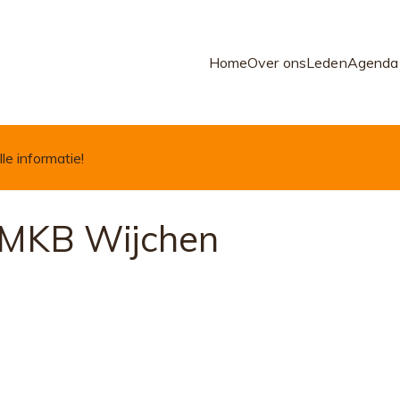
Home
Over ons
Leden
Agenda
lle informatie!
– MKB Wijchen