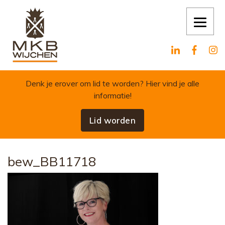
Skip to content
Denk je erover om lid te worden?
Hier vind je alle
informatie!
Lid worden
bew_BB11718