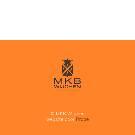
© MKB Wijchen
website door
Prode