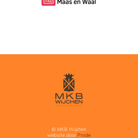
© MKB Wijchen
website door
Prode