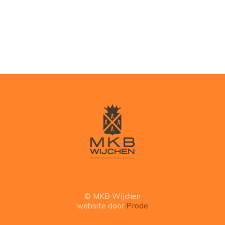
© MKB Wijchen
website door
Prode