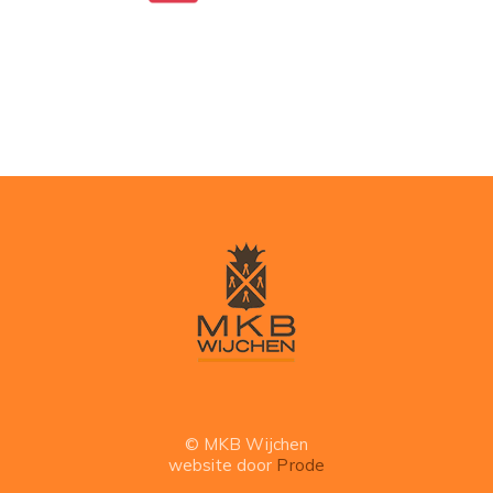
© MKB Wijchen
website door
Prode