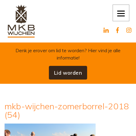
Skip to content
Denk je erover om lid te worden?
Hier vind je alle
informatie!
Lid worden
mkb-wijchen-zomerborrel-2018
(54)