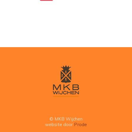
© MKB Wijchen
website door
Prode