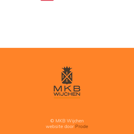
© MKB Wijchen
website door
Prode