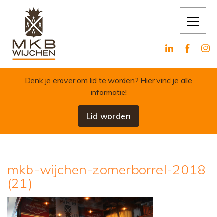
Skip to content
Denk je erover om lid te worden?
Hier vind je alle
informatie!
Lid worden
mkb-wijchen-zomerborrel-2018
(21)