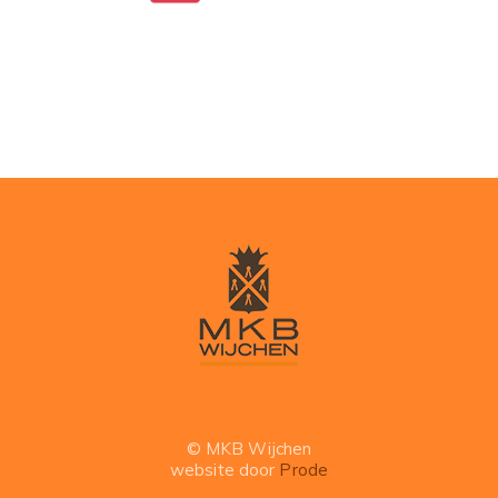
© MKB Wijchen
website door
Prode