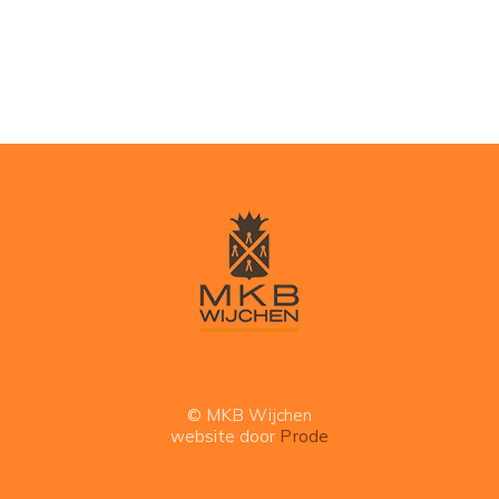
© MKB Wijchen
website door
Prode