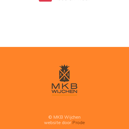
© MKB Wijchen
website door
Prode