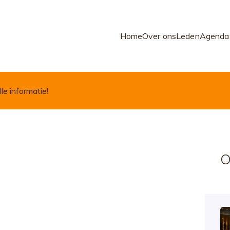
Home
Over ons
Leden
Agenda
lle informatie!
O