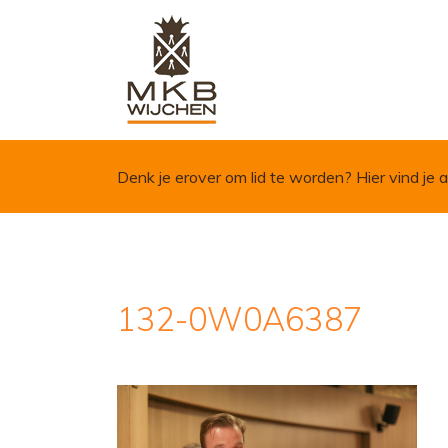
Skip to content
Denk je erover om lid te worden?
Hier vind je a
132-0W0A6387