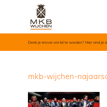
Skip to content
Denk je erover om lid te worden?
Hier vind je a
mkb-wijchen-najaars