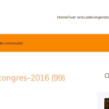
Home
Over ons
Leden
Agenda
lle informatie!
O
congres-2016 (99)