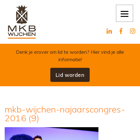
Skip to content
Denk je erover om lid te worden?
Hier vind je alle
informatie!
Lid worden
mkb-wijchen-najaarscongres-
2016 (9)