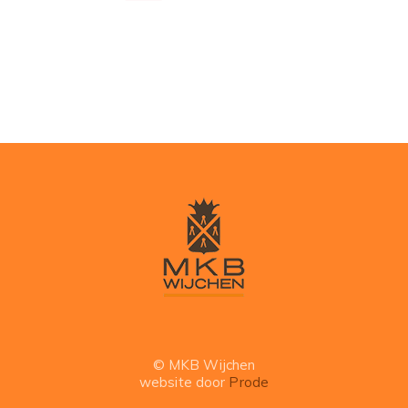
© MKB Wijchen
website door
Prode