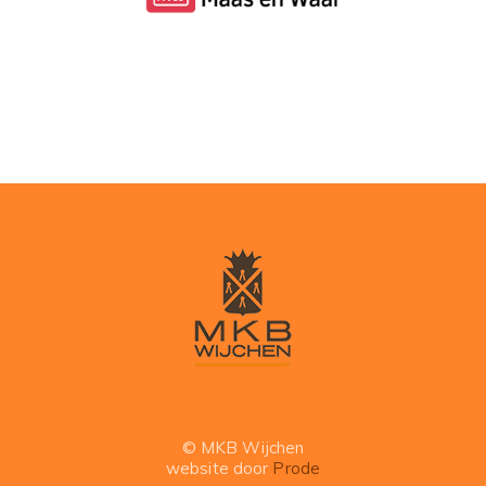
© MKB Wijchen
website door
Prode