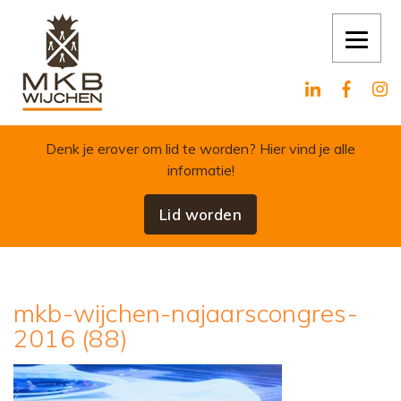
Skip to content
Denk je erover om lid te worden?
Hier vind je alle
informatie!
Lid worden
mkb-wijchen-najaarscongres-
2016 (88)