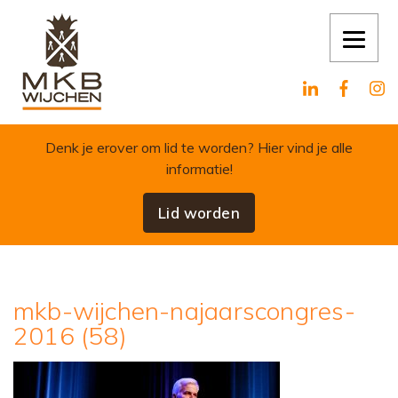
Skip to content
Denk je erover om lid te worden?
Hier vind je alle
informatie!
Lid worden
mkb-wijchen-najaarscongres-
2016 (58)