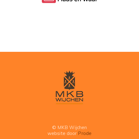
© MKB Wijchen
website door
Prode