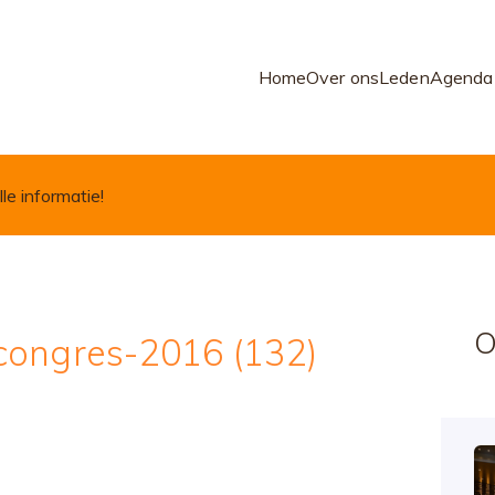
Home
Over ons
Leden
Agenda
lle informatie!
O
congres-2016 (132)