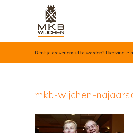
Skip to content
Denk je erover om lid te worden?
Hier vind je a
mkb-wijchen-najaars