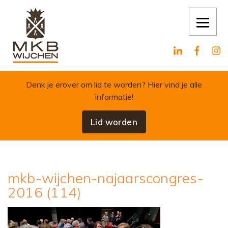
Skip to content
Denk je erover om lid te worden?
Hier vind je alle
informatie!
Lid worden
mkb-wijchen-najaarscongres-
2016 (114)