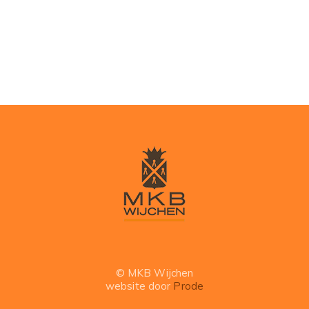
© MKB Wijchen
website door
Prode