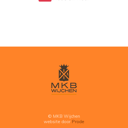
© MKB Wijchen
website door
Prode