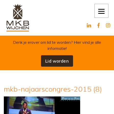
Skip to content
Denk je erover om lid te worden?
Hier vind je alle
informatie!
Lid worden
mkb-najaarscongres-2015 (8)