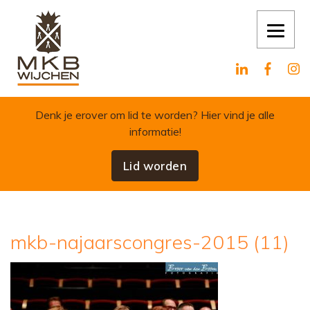
Skip to content
Denk je erover om lid te worden?
Hier vind je alle
informatie!
Lid worden
mkb-najaarscongres-2015 (11)