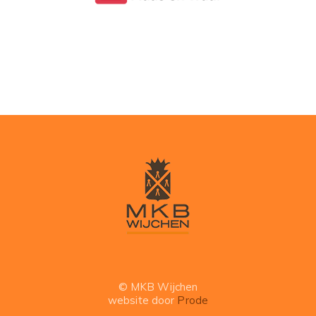
© MKB Wijchen
website door
Prode