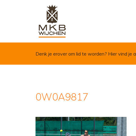
Skip to content
Denk je erover om lid te worden?
Hier vind je a
0W0A9817