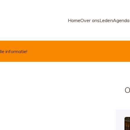
Home
Over ons
Leden
Agenda
lle informatie!
O