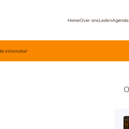
Home
Over ons
Leden
Agenda
lle informatie!
O