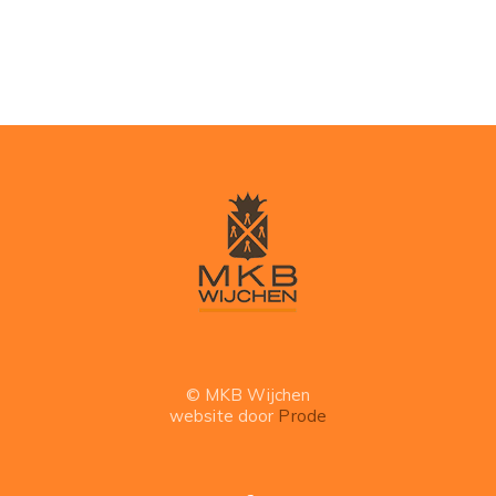
© MKB Wijchen
website door
Prode