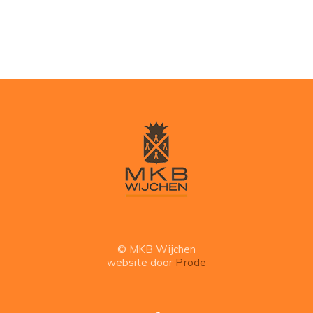
© MKB Wijchen
website door
Prode