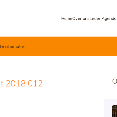
Home
Over ons
Leden
Agenda
lle informatie!
O
t 2018 012