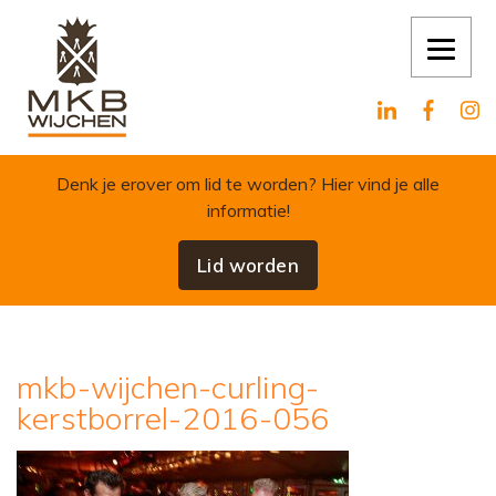
Skip to content
Denk je erover om lid te worden?
Hier vind je alle
informatie!
Lid worden
mkb-wijchen-curling-
kerstborrel-2016-056