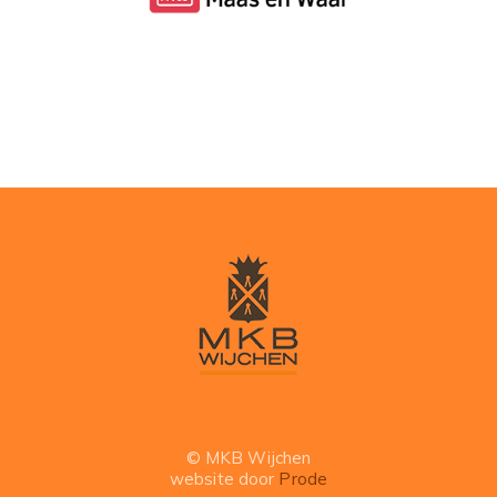
© MKB Wijchen
website door
Prode