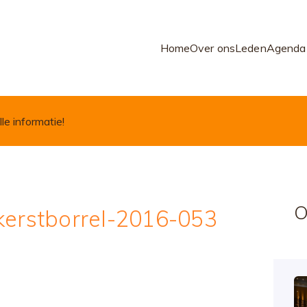
Home
Over ons
Leden
Agenda
lle informatie!
O
kerstborrel-2016-053