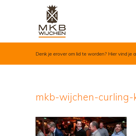
Skip to content
Denk je erover om lid te worden?
Hier vind je a
mkb-wijchen-curling-