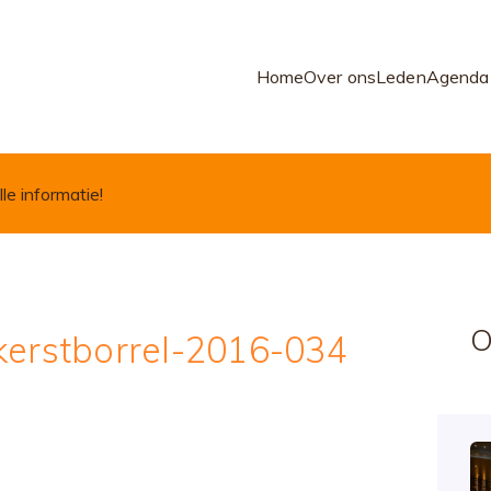
Home
Over ons
Leden
Agenda
lle informatie!
O
kerstborrel-2016-034