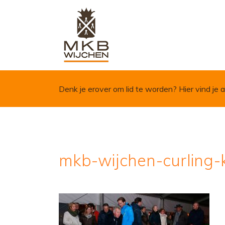
Skip to content
Denk je erover om lid te worden?
Hier vind je a
mkb-wijchen-curling-