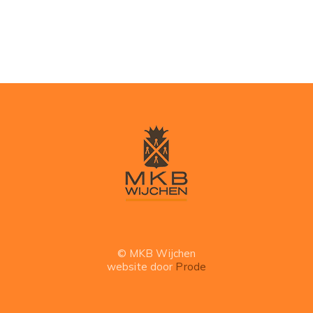
© MKB Wijchen
website door
Prode