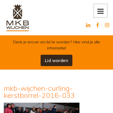
Skip to content
Denk je erover om lid te worden?
Hier vind je alle
informatie!
Lid worden
mkb-wijchen-curling-
kerstborrel-2016-033