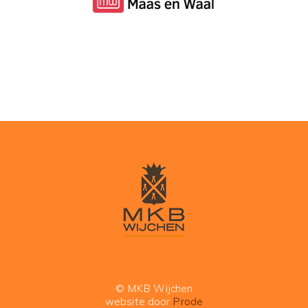
© MKB Wijchen
website door
Prode