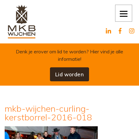
Skip to content
Denk je erover om lid te worden?
Hier vind je alle
informatie!
Lid worden
mkb-wijchen-curling-
kerstborrel-2016-018