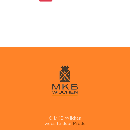
© MKB Wijchen
website door
Prode