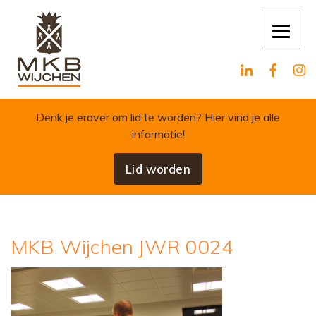
Skip to content
Denk je erover om lid te worden?
Hier vind je alle
informatie!
Lid worden
MKB Wijchen JWR 0024