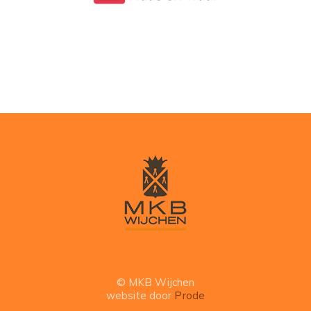
© MKB Wijchen
website door
Prode