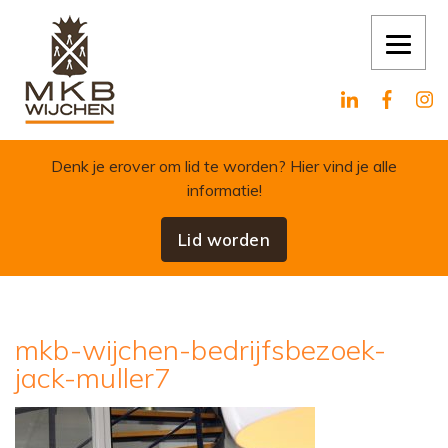
Skip to content
Denk je erover om lid te worden?
Hier vind je alle
informatie!
Lid worden
mkb-wijchen-bedrijfsbezoek-
jack-muller7