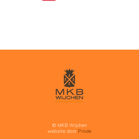
© MKB Wijchen
website door
Prode