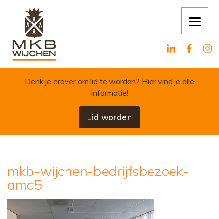
Skip to content
Denk je erover om lid te worden?
Hier vind je alle
informatie!
Lid worden
mkb-wijchen-bedrijfsbezoek-
amc5