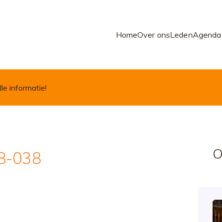
Home
Over ons
Leden
Agenda
lle informatie!
O
8-038