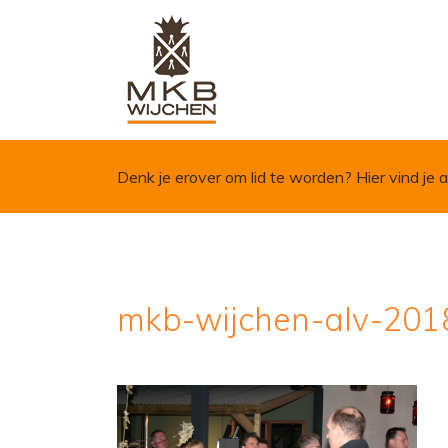
Skip to content
Denk je erover om lid te worden?
Hier vind je a
mkb-wijchen-alv-201