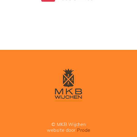
© MKB Wijchen
website door
Prode