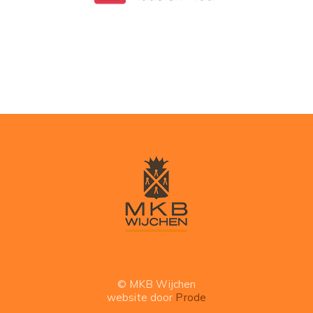
© MKB Wijchen
website door
Prode