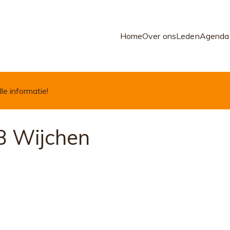
Home
Over ons
Leden
Agenda
lle informatie!
B Wijchen