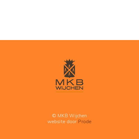
© MKB Wijchen
website door
Prode