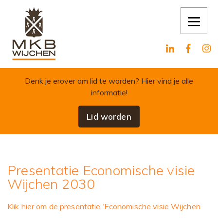
Skip to content
Denk je erover om lid te worden?
Hier vind je alle
informatie!
Lid worden
Presentatie Economische visie
Wijchen 2030
Klik hier om de presentatie ‘Economische visie Wijchen