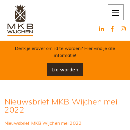
Skip to content
Denk je erover om lid te worden?
Hier vind je alle
informatie!
Lid worden
Nieuwsbrief MKB Wijchen mei
2022
Nieuwsbrief MKB Wijchen mei 2022