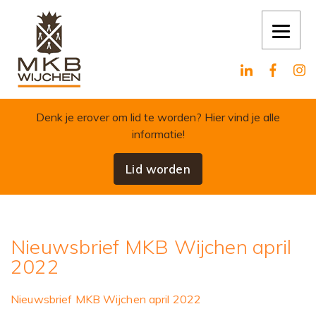
Skip to content
Denk je erover om lid te worden?
Hier vind je alle
informatie!
Lid worden
Nieuwsbrief MKB Wijchen april
2022
Nieuwsbrief MKB Wijchen april 2022