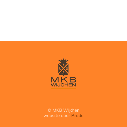
© MKB Wijchen
website door
Prode