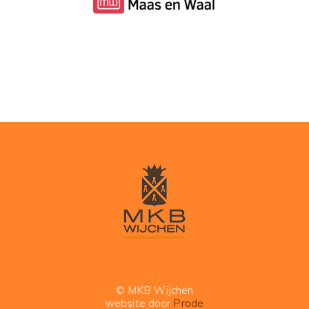
© MKB Wijchen
website door
Prode