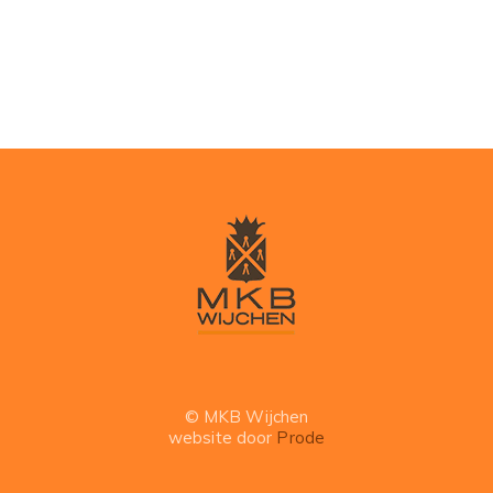
© MKB Wijchen
website door
Prode