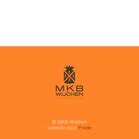
© MKB Wijchen
website door
Prode