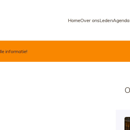
Home
Over ons
Leden
Agenda
lle informatie!
O